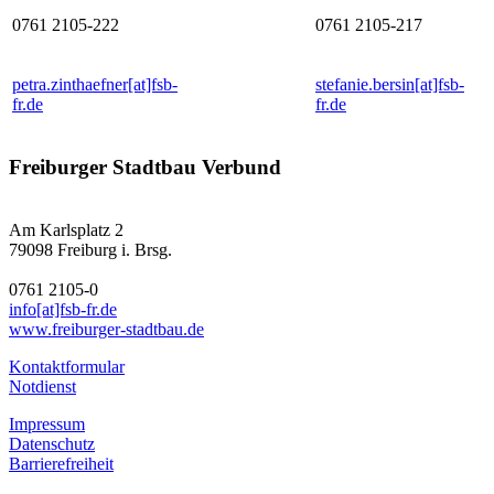
0761 2105-222
0761 2105-217
petra.zinthaefner[at]fsb-
stefanie.bersin[at]fsb-
fr.de
fr.de
Freiburger Stadtbau Verbund
Am Karlsplatz 2
79098 Freiburg i. Brsg.
0761 2105-0
info[at]fsb-fr.de
www.freiburger-stadtbau.de
Kontaktformular
Notdienst
I
mpressum
Datenschutz
Barrierefreiheit